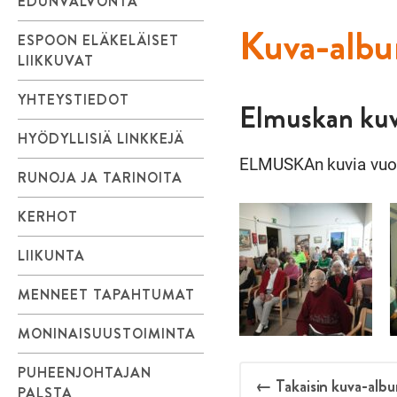
EDUNVALVONTA
Kuva-alb
ESPOON ELÄKELÄISET
LIIKKUVAT
YHTEYSTIEDOT
Elmuskan ku
HYÖDYLLISIÄ LINKKEJÄ
ELMUSKAn kuvia vuosi
RUNOJA JA TARINOITA
KERHOT
LIIKUNTA
MENNEET TAPAHTUMAT
MONINAISUUSTOIMINTA
PUHEENJOHTAJAN
← Takaisin kuva-albu
PALSTA