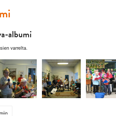
umi
va-albumi
en varrelta.
miin