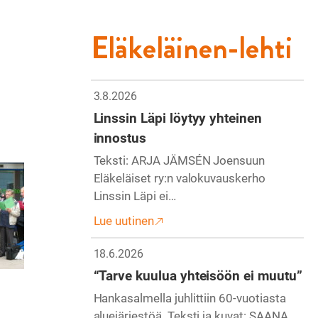
Eläkeläinen-lehti
3.8.2026
Linssin Läpi löytyy yhteinen
innostus
Teksti: ARJA JÄMSÉN Joensuun
Eläkeläiset ry:n valokuvauskerho
Linssin Läpi ei…
Lue uutinen
18.6.2026
“Tarve kuulua yhteisöön ei muutu”
Hankasalmella juhlittiin 60-vuotiasta
aluejärjestöä. Teksti ja kuvat: SAANA