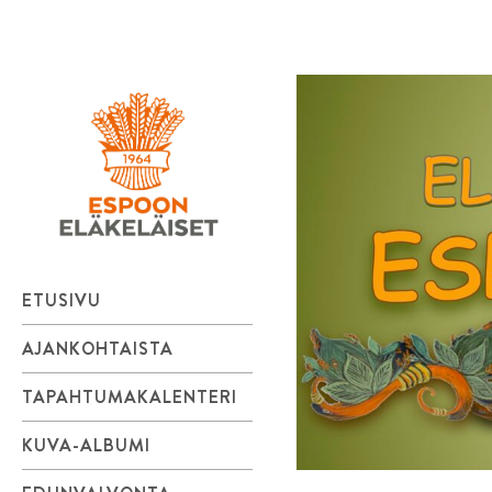
Espoon
Skip
to
Eläkeläiset
content
ry
Elämänmyönteistä
menoa.
ETUSIVU
AJANKOHTAISTA
TAPAHTUMAKALENTERI
KUVA-ALBUMI