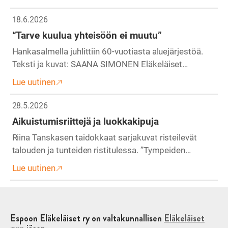
18.6.2026
“Tarve kuulua yhteisöön ei muutu”
Hankasalmella juhlittiin 60-vuotiasta aluejärjestöä.
Teksti ja kuvat: SAANA SIMONEN Eläkeläiset…
Lue uutinen
28.5.2026
Aikuistumisriittejä ja luokkakipuja
Riina Tanskasen taidokkaat sarjakuvat risteilevät
talouden ja tunteiden ristitulessa. ”Tympeiden…
Lue uutinen
Espoon Eläkeläiset ry on valtakunnallisen
Eläkeläiset