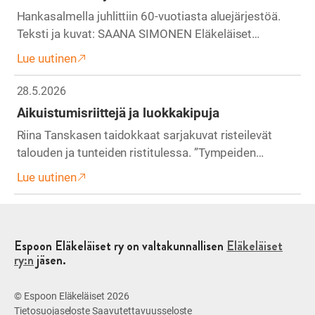
Hankasalmella juhlittiin 60-vuotiasta aluejärjestöä.
Teksti ja kuvat: SAANA SIMONEN Eläkeläiset…
Lue uutinen
28.5.2026
Aikuistumisriittejä ja luokkakipuja
Riina Tanskasen taidokkaat sarjakuvat risteilevät
talouden ja tunteiden ristitulessa. ”Tympeiden…
Lue uutinen
Espoon Eläkeläiset ry on valtakunnallisen
Eläkeläiset
ry:n
jäsen.
© Espoon Eläkeläiset 2026
Tietosuojaseloste
Saavutettavuusseloste