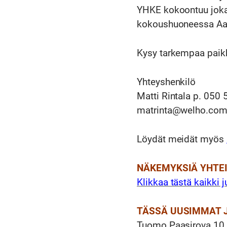
YHKE kokoontuu joka 
kokoushuoneessa Aal
Kysy tarkempaa paikk
Yhteyshenkilö
Matti Rintala p. 050
matrinta@welho.co
Löydät meidät myös
NÄKEMYKSIÄ YHTE
Klikkaa tästä kaikki j
TÄSSÄ UUSIMMAT 
Tuomo Paasirova 