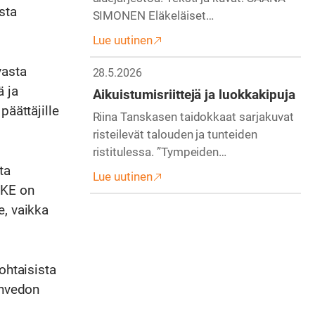
sta
SIMONEN Eläkeläiset…
Lue uutinen
vasta
28.5.2026
 ja
Aikuistumisriittejä ja luokkakipuja
päättäjille
Riina Tanskasen taidokkaat sarjakuvat
risteilevät talouden ja tunteiden
ristitulessa. ”Tympeiden…
ta
Lue uutinen
HKE on
e, vaikka
ohtaisista
envedon