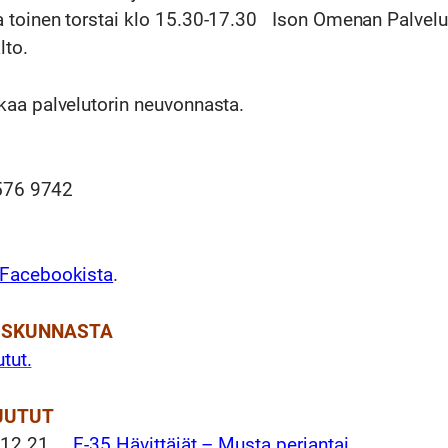
toinen torstai klo 15.30-17.30 Ison Omenan Palvelu
to.
aa palvelutorin neuvonnasta.
 576 9742
m
Facebookista
.
ISKUNNASTA
utut.
JUTUT
10.12.21
F-35 Hävittäjät – Musta perjantai