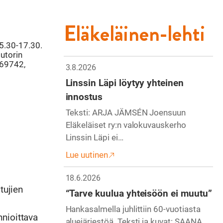
Eläkeläinen-lehti
15.30-17.30.
utorin
769742,
3.8.2026
Linssin Läpi löytyy yhteinen
innostus
Teksti: ARJA JÄMSÉN Joensuun
Eläkeläiset ry:n valokuvauskerho
Linssin Läpi ei…
Lue uutinen
18.6.2026
tujien
“Tarve kuulua yhteisöön ei muutu”
Hankasalmella juhlittiin 60-vuotiasta
nnioittava
aluejärjestöä. Teksti ja kuvat: SAANA