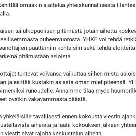
ehittää omaakin ajattelua yhteiskunnallisesta tilantee
lla.
äisen tai ulkopuolisen pitämästä jotain aihetta koske
eellisemmasta puheenvuorosta. YHKE voi tehdä retkiä
anottajien päättämiin kohteisiin sekä tehdä aloitteita 
tärkeinä pitämistään asioista.
ottajat tuntevat voivansa vaikuttaa siihen mistä asiois
n ja esittää kustakin asiasta oman mielipiteensä. Y
 esimerkiksi runoudelle. Annamme tilaa myös huumorill
heet ovatkin vakavammasta päästä.
 yhkeläisille tavallisesti ennen kokousta viestin ajank
usteltavista aiheista ja laatii kokouksen jälkeen yhte
 viestit eivät rajoita keskustelun aiheita.