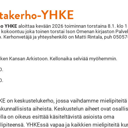
ntakerho-YHKE
rho YHKE
aloittaa kevään 2026 toiminnan torstaina 8.1. klo 
 kokoontuu joka toinen torstai Ison Omenan kirjaston Palvel
 Kerhonvetäjä ja yhteyshenkilö on Matti Rintala, puh 0505
.
tken Kansan Arkistoon. Kellonaika selviää myöhemmin.
.
0.
.
0.
.
E on keskustelukerho, jossa vaihdamme mielipiteitä
skunnallisista aiheista. Keskustelun aiheet ovat osallis
ella on oikeus esittää käsiteltävistä asioista oma
ipiteensä. YHKEssä vapaa ja kaikkien mielipiteitä ku