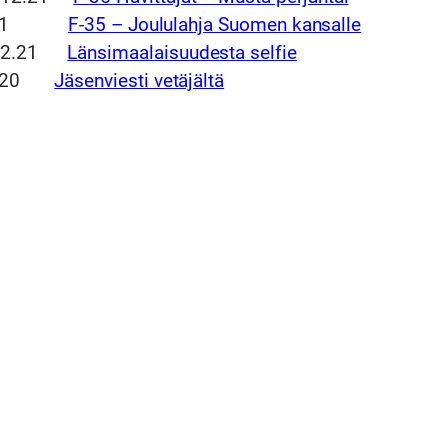
4.12.21
F-35 – Joululahja Suomen kansalle
8.12.21
Länsimaalaisuudesta selfie
5.2020
Jäsenviesti vetäjältä