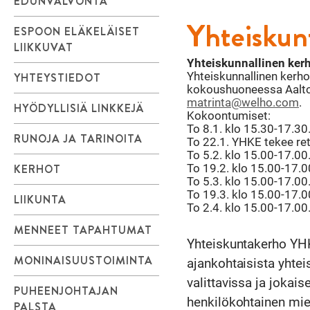
EDUNVALVONTA
Yhteisku
ESPOON ELÄKELÄISET
LIIKKUVAT
Yhteiskunnallinen ke
Yhteiskunnallinen kerho
YHTEYSTIEDOT
kokoushuoneessa Aalto.
matrinta@welho.com
.
HYÖDYLLISIÄ LINKKEJÄ
Kokoontumiset:
To 8.1. klo 15.30-17.30
RUNOJA JA TARINOITA
To 22.1. YHKE tekee re
To 5.2. klo 15.00-17.00
KERHOT
To 19.2. klo 15.00-17.0
To 5.3. klo 15.00-17.00
To 19.3. klo 15.00-17.0
LIIKUNTA
To 2.4. klo 15.00-17.00
MENNEET TAPAHTUMAT
Yhteiskuntakerho YHK
MONINAISUUSTOIMINTA
ajankohtaisista yhtei
valittavissa ja jokais
PUHEENJOHTAJAN
henkilökohtainen miel
PALSTA