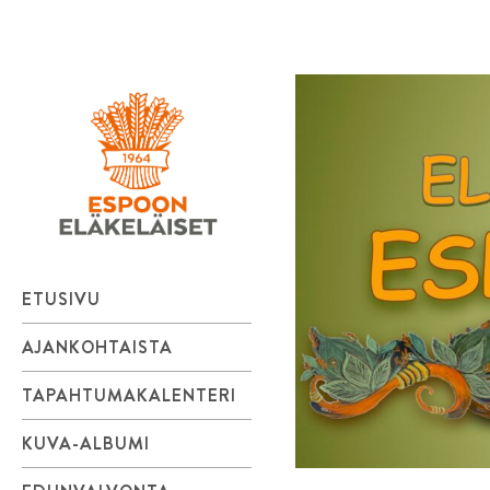
Espoon
Skip
to
Eläkeläiset
content
ry
Elämänmyönteistä
menoa.
ETUSIVU
AJANKOHTAISTA
TAPAHTUMAKALENTERI
KUVA-ALBUMI