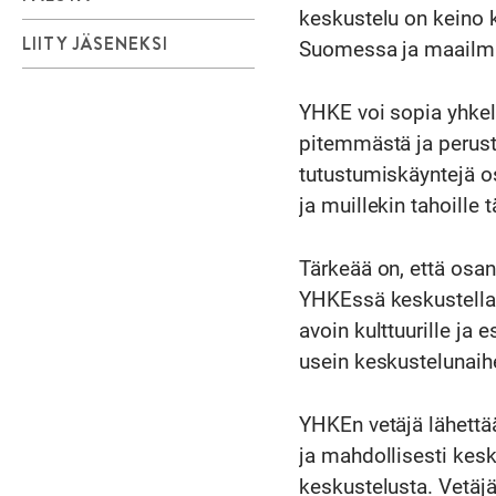
keskustelu on keino k
LIITY JÄSENEKSI
Suomessa ja maailma
YHKE voi sopia yhkel
pitemmästä ja perust
tutustumiskäyntejä os
ja muillekin tahoille 
Tärkeää on, että osan
YHKEssä keskustellaa
avoin kulttuurille ja
usein keskustelunai
YHKEn vetäjä lähettää
ja mahdollisesti kesk
keskustelusta. Vetäjän