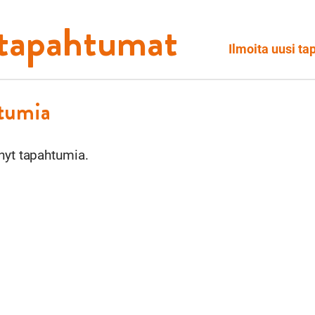
 tapahtumat
Ilmoita uusi t
htumia
nyt tapahtumia.