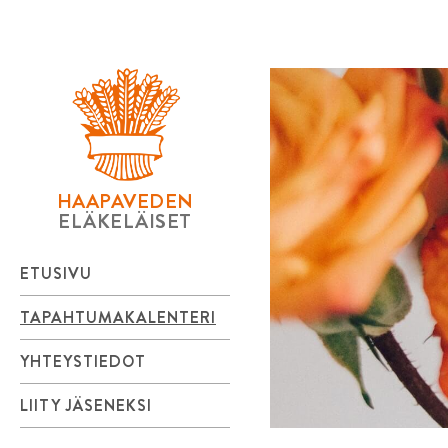
Haapaveden
Skip
to
Eläkeläiset
content
ry
HAAPAVEDEN
ELÄKELÄISET
ETUSIVU
TAPAHTUMAKALENTERI
YHTEYSTIEDOT
LIITY JÄSENEKSI