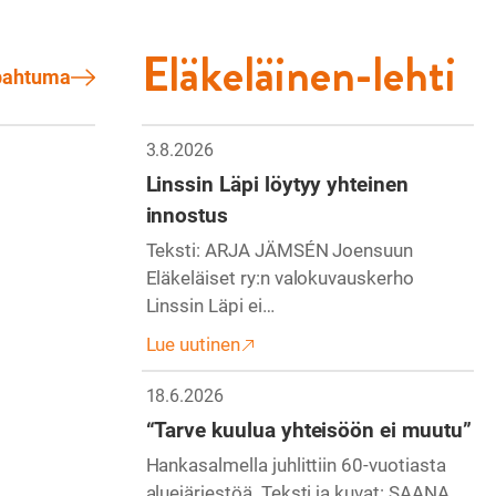
Eläkeläinen-lehti
apahtuma
3.8.2026
Linssin Läpi löytyy yhteinen
innostus
Teksti: ARJA JÄMSÉN Joensuun
Eläkeläiset ry:n valokuvauskerho
Linssin Läpi ei…
Lue uutinen
18.6.2026
“Tarve kuulua yhteisöön ei muutu”
Hankasalmella juhlittiin 60-vuotiasta
aluejärjestöä. Teksti ja kuvat: SAANA