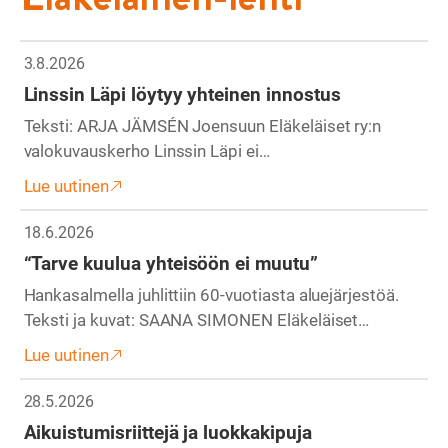
3.8.2026
Linssin Läpi löytyy yhteinen innostus
Teksti: ARJA JÄMSÉN Joensuun Eläkeläiset ry:n
valokuvauskerho Linssin Läpi ei…
Lue uutinen
18.6.2026
“Tarve kuulua yhteisöön ei muutu”
Hankasalmella juhlittiin 60-vuotiasta aluejärjestöä.
Teksti ja kuvat: SAANA SIMONEN Eläkeläiset…
Lue uutinen
28.5.2026
Aikuistumisriittejä ja luokkakipuja