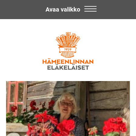
Avaa valikko
Skip
Hämeenlinnan
to
content
Eläkeläiset
ry