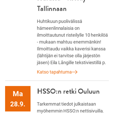
Tallinnaan
Huhtikuun puolivälissä
hämeenlinnalaisia on
ilmoittautunut risteilylle 10 henkilöä
- mukaan mahtuu enemmänkin!
Ilmoittaudu vaikka kaverisi kanssa
(lähtijän ei tarvitse olla järjestön
jäsen) Eila Långille tekstiviestillä p.
Katso tapahtuma
HSSO:n retki Ouluun
Ma
28.9.
Tarkemmat tiedot julkaistaan
myöhemmin HSSO:n nettisivuilla.