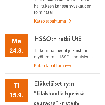
hallituksen kanssa syyskauden
toimintaa!
Katso tapahtuma
HSSO:n retki Utö
Ma
24.8.
Tarkemmat tiedot julkaistaan
myöhemmin HSSO:n nettisivuilla.
Katso tapahtuma
Eläkeläiset ry:n
Ti
”Eläkkeellä hyvässä
15.9.
seurassa” -risteily