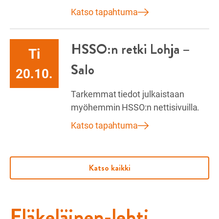
Katso tapahtuma
HSSO:n retki Lohja –
Ti
Salo
20.10.
Tarkemmat tiedot julkaistaan
myöhemmin HSSO:n nettisivuilla.
Katso tapahtuma
Katso kaikki
Eläkeläinen-lehti