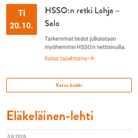
HSSO:n retki Lohja –
Ti
Salo
20.10.
Tarkemmat tiedot julkaistaan
myöhemmin HSSO:n nettisivuilla.
Katso tapahtuma
Katso kaikki
Eläkeläinen-lehti
3.8.2026