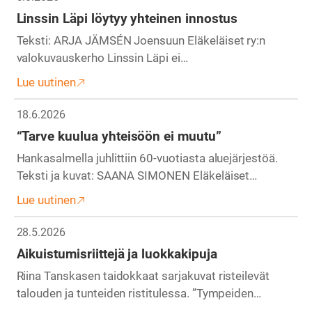
Linssin Läpi löytyy yhteinen innostus
Teksti: ARJA JÄMSÉN Joensuun Eläkeläiset ry:n
valokuvauskerho Linssin Läpi ei…
Lue uutinen
18.6.2026
“Tarve kuulua yhteisöön ei muutu”
Hankasalmella juhlittiin 60-vuotiasta aluejärjestöä.
Teksti ja kuvat: SAANA SIMONEN Eläkeläiset…
Lue uutinen
28.5.2026
Aikuistumisriittejä ja luokkakipuja
Riina Tanskasen taidokkaat sarjakuvat risteilevät
talouden ja tunteiden ristitulessa. ”Tympeiden…