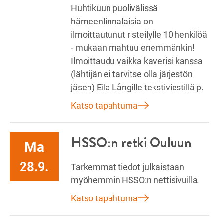
Huhtikuun puolivälissä
hämeenlinnalaisia on
ilmoittautunut risteilylle 10 henkilöä
- mukaan mahtuu enemmänkin!
Ilmoittaudu vaikka kaverisi kanssa
(lähtijän ei tarvitse olla järjestön
jäsen) Eila Långille tekstiviestillä p.
Katso tapahtuma
HSSO:n retki Ouluun
Ma
28.9.
Tarkemmat tiedot julkaistaan
myöhemmin HSSO:n nettisivuilla.
Katso tapahtuma