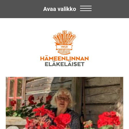
Avaa valikko
Skip
Hämeenlinnan
to
content
Eläkeläiset
ry