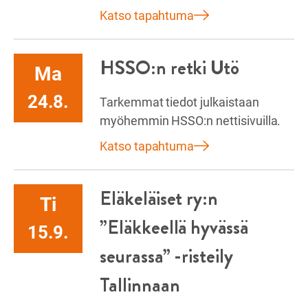
Katso tapahtuma
HSSO:n retki Utö
Ma
24.8.
Tarkemmat tiedot julkaistaan
myöhemmin HSSO:n nettisivuilla.
Katso tapahtuma
Eläkeläiset ry:n
Ti
”Eläkkeellä hyvässä
15.9.
seurassa” -risteily
Tallinnaan