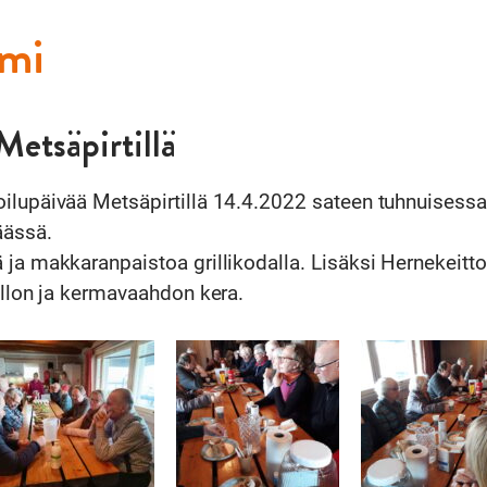
umi
Metsäpirtillä
ilupäivää Metsäpirtillä 14.4.2022 sateen tuhnuisessa
äässä.
ja makkaranpaistoa grillikodalla. Lisäksi Hernekeittoa
illon ja kermavaahdon kera.