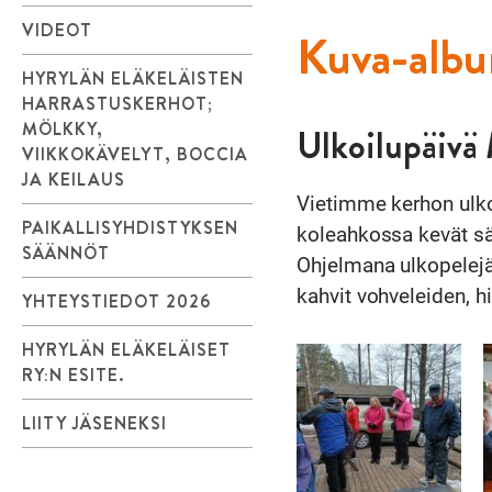
VIDEOT
Kuva-alb
HYRYLÄN ELÄKELÄISTEN
HARRASTUSKERHOT;
MÖLKKY,
Ulkoilupäivä 
VIIKKOKÄVELYT, BOCCIA
JA KEILAUS
Vietimme kerhon ulko
PAIKALLISYHDISTYKSEN
koleahkossa kevät s
SÄÄNNÖT
Ohjelmana ulkopelejä 
kahvit vohveleiden, h
YHTEYSTIEDOT 2026
HYRYLÄN ELÄKELÄISET
RY:N ESITE.
LIITY JÄSENEKSI