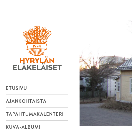
Hyrylän
Skip
to
Eläkeläiset
content
ry
ETUSIVU
AJANKOHTAISTA
TAPAHTUMAKALENTERI
KUVA-ALBUMI