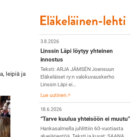
Eläkeläinen-lehti
3.8.2026
Linssin Läpi löytyy yhteinen
innostus
Teksti: ARJA JÄMSÉN Joensuun
, leipiä ja
Eläkeläiset ry:n valokuvauskerho
Linssin Läpi ei…
Lue uutinen
18.6.2026
“Tarve kuulua yhteisöön ei muutu”
Hankasalmella juhlittiin 60-vuotiasta
aluejärjestöä. Teksti ja kuvat: SAANA