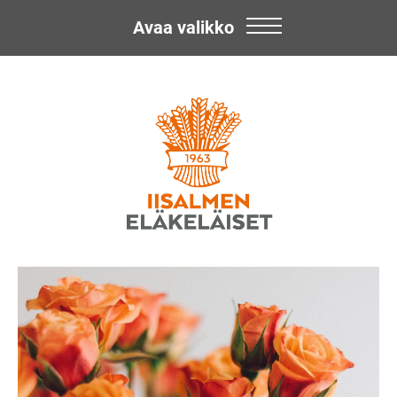
Avaa valikko
Skip
Iisalmen
to
content
Eläkeläiset
ry