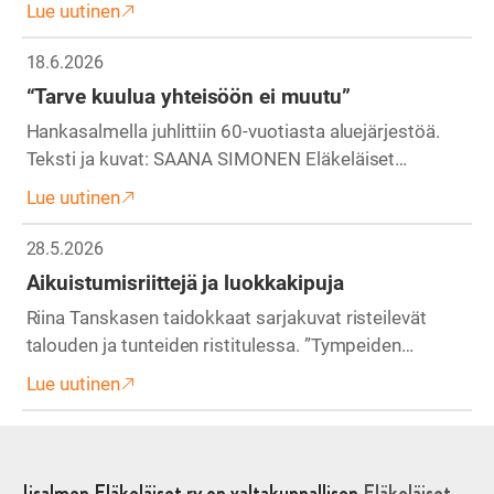
Lue uutinen
18.6.2026
“Tarve kuulua yhteisöön ei muutu”
Hankasalmella juhlittiin 60-vuotiasta aluejärjestöä.
Teksti ja kuvat: SAANA SIMONEN Eläkeläiset…
Lue uutinen
28.5.2026
Aikuistumisriittejä ja luokkakipuja
Riina Tanskasen taidokkaat sarjakuvat risteilevät
talouden ja tunteiden ristitulessa. ”Tympeiden…
Lue uutinen
Iisalmen Eläkeläiset ry on valtakunnallisen
Eläkeläiset