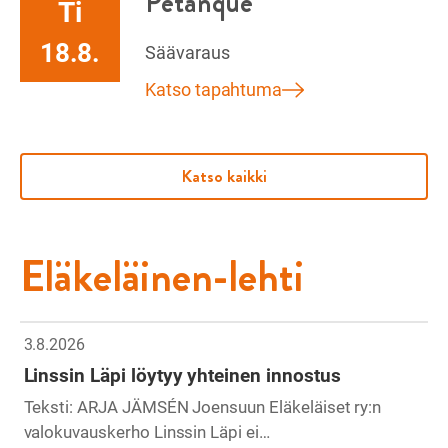
Petanque
Ti
18.8.
Säävaraus
Katso tapahtuma
Katso kaikki
Eläkeläinen-lehti
3.8.2026
Linssin Läpi löytyy yhteinen innostus
Teksti: ARJA JÄMSÉN Joensuun Eläkeläiset ry:n
valokuvauskerho Linssin Läpi ei…