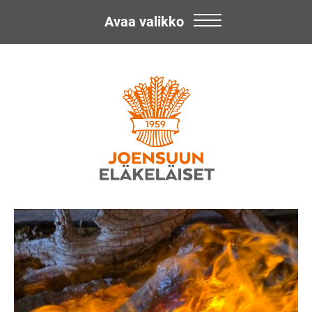
Avaa valikko
Skip
Joensuun
to
content
Eläkeläiset
ry