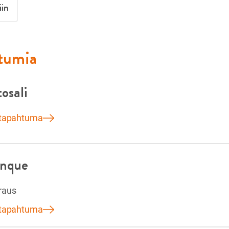
iin
htumia
osali
 tapahtuma
anque
raus
 tapahtuma