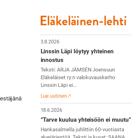
Eläkeläinen-lehti
3.8.2026
Linssin Läpi löytyy yhteinen
innostus
Teksti: ARJA JÄMSÉN Joensuun
Eläkeläiset ry:n valokuvauskerho
Linssin Läpi ei…
Lue uutinen
äestäjänä
18.6.2026
“Tarve kuulua yhteisöön ei muutu”
Hankasalmella juhlittiin 60-vuotiasta
aluejärjestöä. Teksti ja kuvat: SAANA