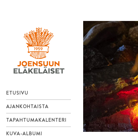
Joensuun
Skip
to
Eläkeläiset
content
ry
ETUSIVU
AJANKOHTAISTA
TAPAHTUMAKALENTERI
KUVA-ALBUMI