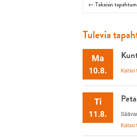
← Takaisin tapahtum
Tulevia tapa
Kunt
Ma
10.8.
Katso
Pet
Ti
11.8.
Sääva
Katso