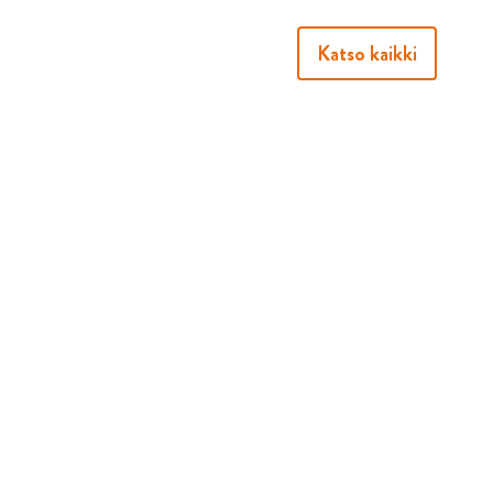
Katso kaikki
Joensuun Eläkeläiset ry on valtakunnallisen
Eläkeläiset