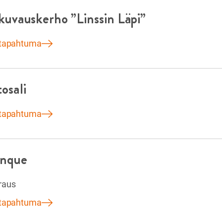
kuvauskerho ”Linssin Läpi”
 tapahtuma
osali
 tapahtuma
anque
raus
 tapahtuma