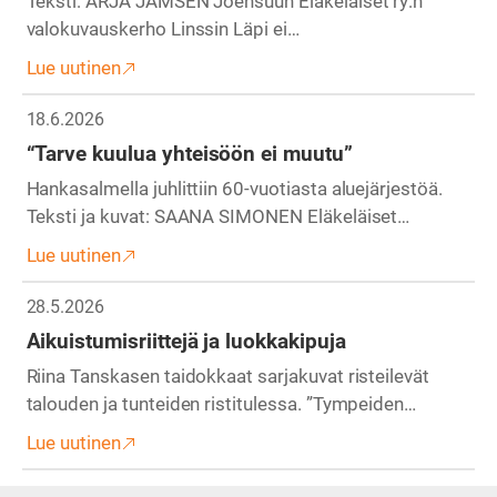
Teksti: ARJA JÄMSÉN Joensuun Eläkeläiset ry:n
valokuvauskerho Linssin Läpi ei…
Lue uutinen
18.6.2026
“Tarve kuulua yhteisöön ei muutu”
Hankasalmella juhlittiin 60-vuotiasta aluejärjestöä.
Teksti ja kuvat: SAANA SIMONEN Eläkeläiset…
Lue uutinen
28.5.2026
Aikuistumisriittejä ja luokkakipuja
Riina Tanskasen taidokkaat sarjakuvat risteilevät
talouden ja tunteiden ristitulessa. ”Tympeiden…
Lue uutinen