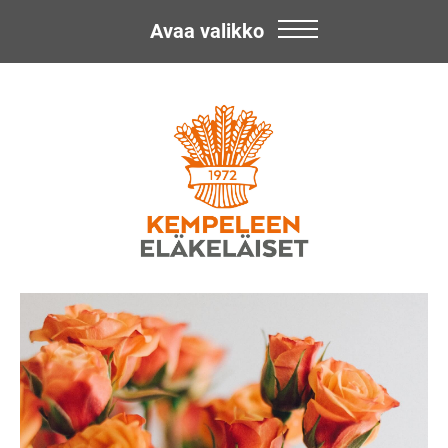
Avaa valikko
Skip
Kempeleen
to
content
Eläkeläiset
ry