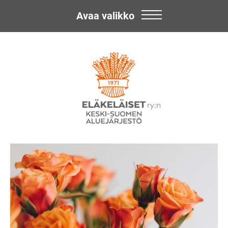
Avaa valikko
Skip
Eläkeläiset
to
content
ry:n
Keski-
Suomen
Aluejärjestö