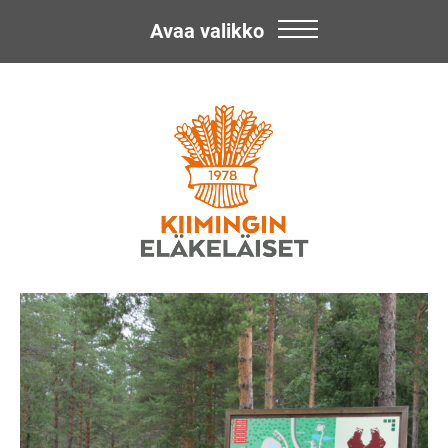
Avaa valikko
Skip
Kiimingin
to
content
Eläkeläiset
ry