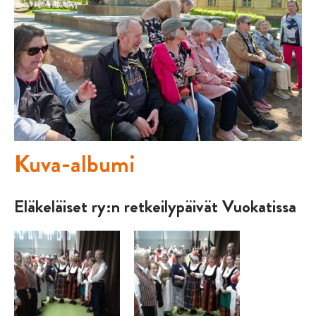
Kuva-albumi
Eläkeläiset ry:n retkeilypäivät Vuokatissa