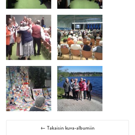
← Takaisin kuva-albumiin