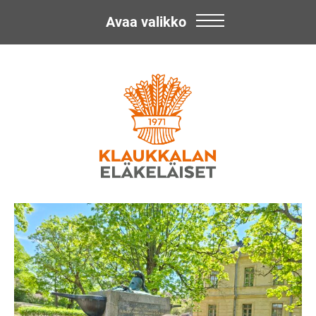
Avaa valikko
Skip
Klaukkalan
to
content
Eläkeläiset
ry