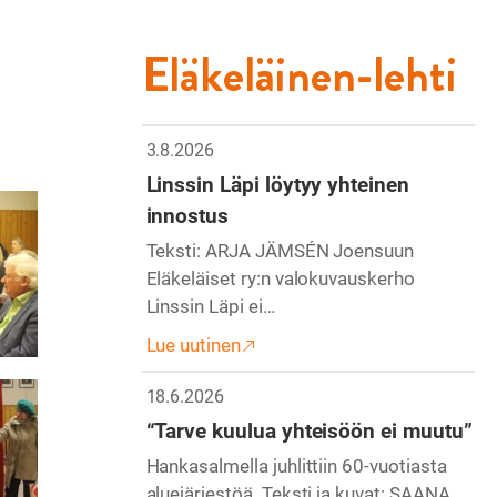
Eläkeläinen-lehti
3.8.2026
Linssin Läpi löytyy yhteinen
innostus
Teksti: ARJA JÄMSÉN Joensuun
Eläkeläiset ry:n valokuvauskerho
Linssin Läpi ei…
Lue uutinen
18.6.2026
“Tarve kuulua yhteisöön ei muutu”
Hankasalmella juhlittiin 60-vuotiasta
aluejärjestöä. Teksti ja kuvat: SAANA