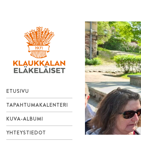
Klaukkalan
Skip
to
Eläkeläiset
content
ry
ETUSIVU
TAPAHTUMAKALENTERI
KUVA-ALBUMI
YHTEYSTIEDOT