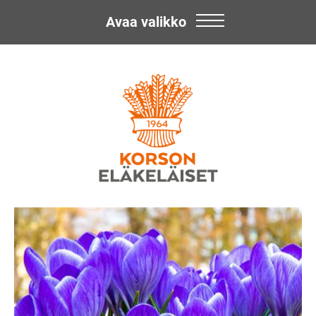
Avaa valikko
Skip
Korson
to
content
Eläkeläiset
ry