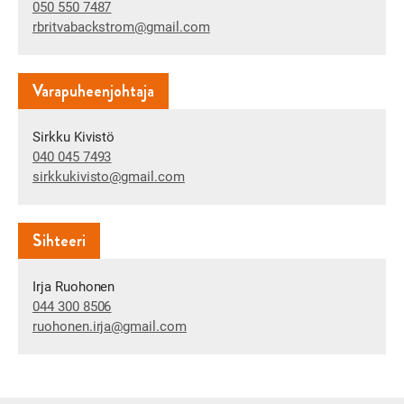
050 550 7487
rbritvabackstrom​@gmail.com
Varapuheenjohtaja
Sirkku Kivistö
040 045 7493
sirkkukivisto​@gmail.com
Sihteeri
Irja Ruohonen
044 300 8506
ruohonen.irja​@gmail.com