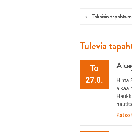
← Takaisin tapahtum
Tulevia tapa
Alue
To
27.8.
Hinta 
alkaa 
Haukka
nautit
Katso