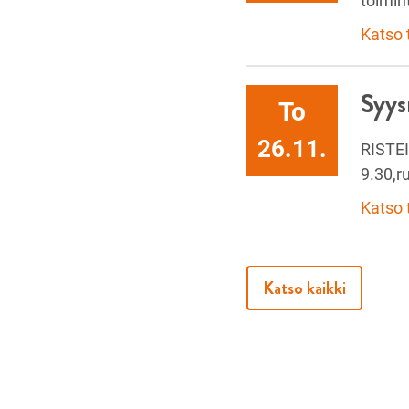
toimin
Katso
Syys
To
26.11.
RISTEI
9.30,r
Katso
Katso kaikki