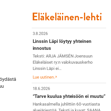
Eläkeläinen-lehti
3.8.2026
Linssin Läpi löytyy yhteinen
innostus
Teksti: ARJA JÄMSÉN Joensuun
Eläkeläiset ry:n valokuvauskerho
Linssin Läpi ei…
Lue uutinen
pöydästä
uu
18.6.2026
“Tarve kuulua yhteisöön ei muutu”
Hankasalmella juhlittiin 60-vuotiasta
aluejärjestöä. Teksti ja kuvat: SAANA