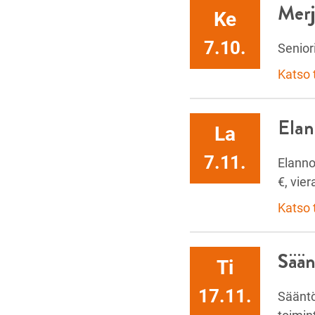
Merj
Ke
7.10.
Senior
Katso
Elan
La
7.11.
Elanno
€, vier
Katso
Sään
Ti
17.11.
Sääntö