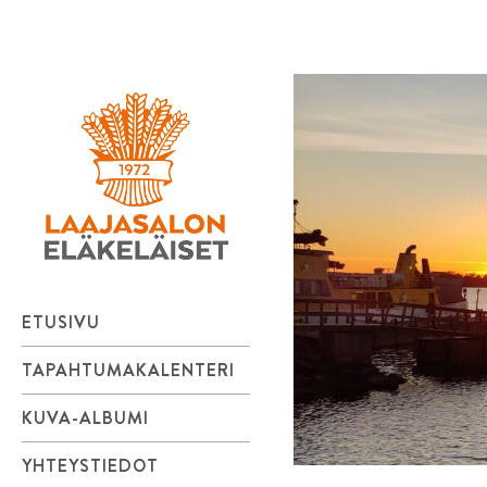
Laajasalon
Skip
to
Eläkeläiset
content
ry
ETUSIVU
TAPAHTUMAKALENTERI
KUVA-ALBUMI
YHTEYSTIEDOT