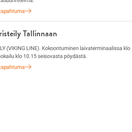
tasuunnitelma.
 tapahtuma
risteily Tallinnaan
LY (VIKING LINE). Kokoontuminen laivaterminaalissa klo
uokailu klo 10.15 seisovasta pöydästä.
 tapahtuma