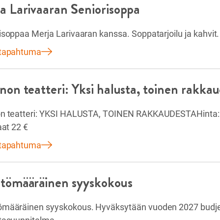
a Larivaaran Seniorisoppa
isoppaa Merja Larivaaran kanssa. Soppatarjoilu ja kahvit.
 tapahtuma
non teatteri: Yksi halusta, toinen rakka
n teatteri: YKSI HALUSTA, TOINEN RAKKAUDESTAHinta: 
aat 22 €
 tapahtuma
tömääräinen syyskokous
määräinen syyskokous. Hyväksytään vuoden 2027 budjet