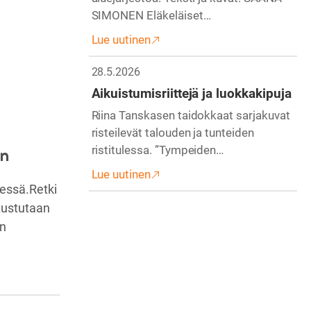
SIMONEN Eläkeläiset…
Lue uutinen
28.5.2026
Aikuistumisriittejä ja luokkakipuja
Riina Tanskasen taidokkaat sarjakuvat
risteilevät talouden ja tunteiden
on
ristitulessa. ”Tympeiden…
Lue uutinen
nessä.Retki
utustutaan
in