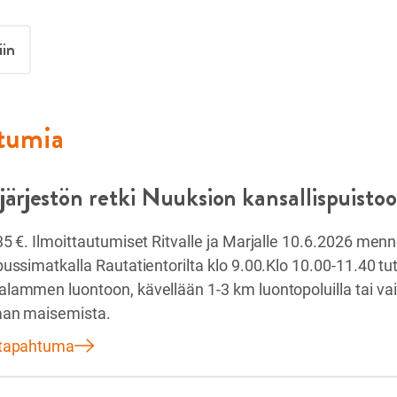
iin
htumia
järjestön retki Nuuksion kansallispuisto
35 €. Ilmoittautumiset Ritvalle ja Marjalle 10.6.2026 men
bussimatkalla Rautatientorilta klo 9.00.Klo 10.00-11.40 t
lammen luontoon, kävellään 1-3 km luontopoluilla tai va
aan maisemista.
 tapahtuma