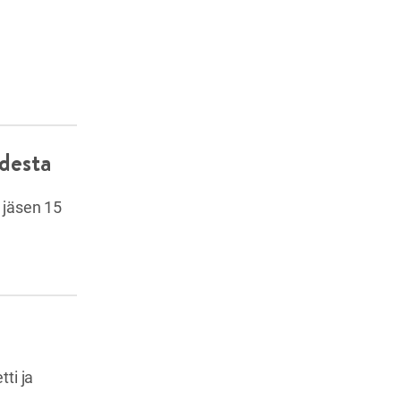
udesta
jäsen 15
ti ja