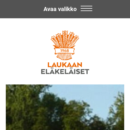
Avaa valikko
Skip
Laukaan
to
content
Eläkeläiset
ry