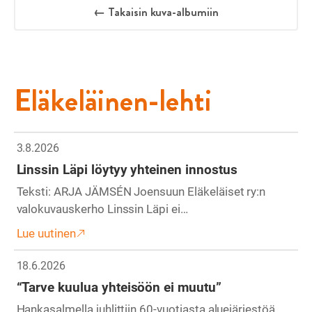
← Takaisin kuva-albumiin
Eläkeläinen-lehti
3.8.2026
Linssin Läpi löytyy yhteinen innostus
Teksti: ARJA JÄMSÉN Joensuun Eläkeläiset ry:n
valokuvauskerho Linssin Läpi ei…
Lue uutinen
18.6.2026
“Tarve kuulua yhteisöön ei muutu”
Hankasalmella juhlittiin 60-vuotiasta aluejärjestöä.