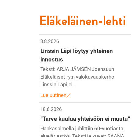
Eläkeläinen-lehti
3.8.2026
Linssin Läpi löytyy yhteinen
innostus
Teksti: ARJA JÄMSÉN Joensuun
Eläkeläiset ry:n valokuvauskerho
Linssin Läpi ei…
Lue uutinen
18.6.2026
“Tarve kuulua yhteisöön ei muutu”
Hankasalmella juhlittiin 60-vuotiasta
aluejärjestöä. Teksti ja kuvat: SAANA