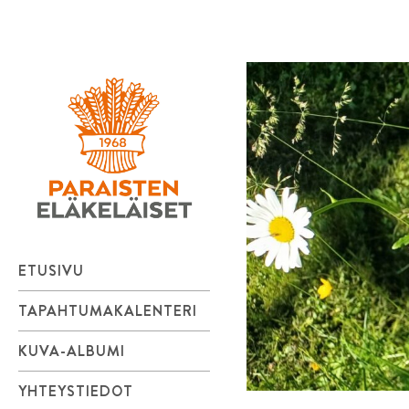
Paraisten
Skip
to
Eläkeläiset
content
ry
ETUSIVU
TAPAHTUMAKALENTERI
KUVA-ALBUMI
YHTEYSTIEDOT