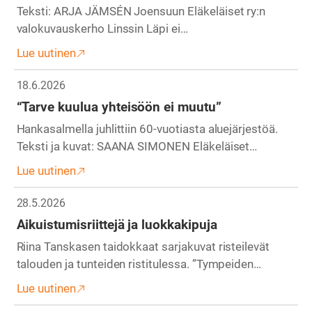
Teksti: ARJA JÄMSÉN Joensuun Eläkeläiset ry:n
valokuvauskerho Linssin Läpi ei…
Lue uutinen
18.6.2026
“Tarve kuulua yhteisöön ei muutu”
Hankasalmella juhlittiin 60-vuotiasta aluejärjestöä.
Teksti ja kuvat: SAANA SIMONEN Eläkeläiset…
Lue uutinen
28.5.2026
Aikuistumisriittejä ja luokkakipuja
Riina Tanskasen taidokkaat sarjakuvat risteilevät
talouden ja tunteiden ristitulessa. ”Tympeiden…
Lue uutinen