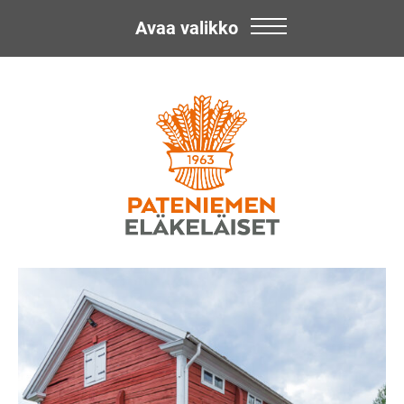
Avaa valikko
Skip
Pateniemen
to
content
Eläkeläiset
ry