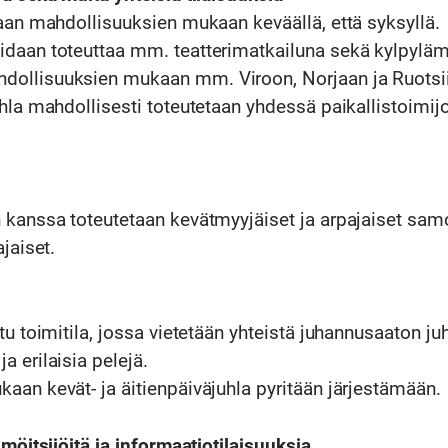
aan mahdollisuuksien mukaan keväällä, että syksyllä.
daan toteuttaa mm. teatterimatkailuna sekä kylpyläm
ollisuuksien mukaan mm. Viroon, Norjaan ja Ruotsii
hla mahdollisesti toteutetaan yhdessä paikallistoimij
 kanssa toteutetaan kevätmyyjäiset ja arpajaiset sa
jaiset.
tu toimitila, jossa vietetään yhteistä juhannusaaton ju
 erilaisia pelejä.
aan kevät- ja äitienpäiväjuhla pyritään järjestämään.
lmöitsijöitä ja informaatiotilaisuuksia