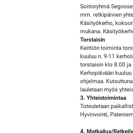
Soitinryhmä Segnoset 
mm. retkipäivien yht
Käsityökerho, kokoon
mukana. Käsityökerhol
Torstaisin
Keittiön toiminta tor
kuuluu n. 9-11 kerhola
torstaisin klo 8.00 ja
Kerhopäivään kuuluu 
ohjelmaa. Kutsuttuna 
lauletaan myös yhteis
3. Yhteistoimintaa
Toteutetaan paikalli
Hyvinvointi, Pateniem
4. Matkailua/Retkeily