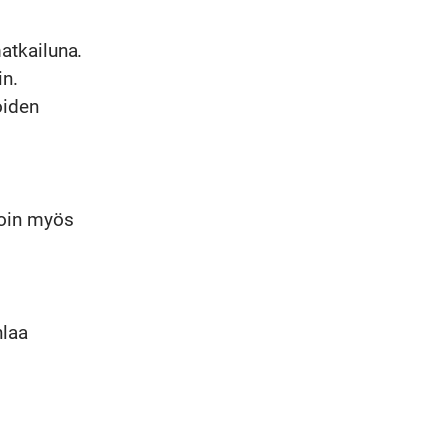
atkailuna.
n.
oiden
moin myös
hlaa