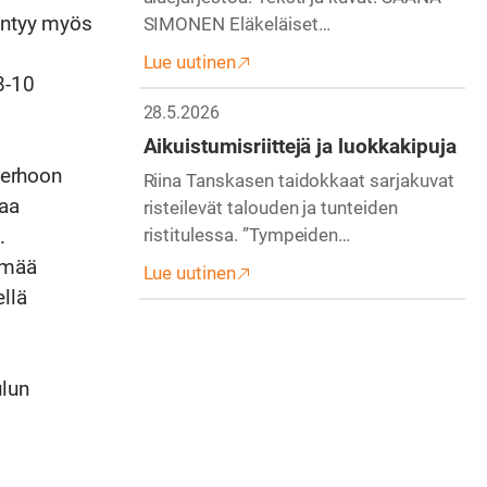
iintyy myös
SIMONEN Eläkeläiset…
Lue uutinen
8-10
28.5.2026
Aikuistumisriittejä ja luokkakipuja
 kerhoon
Riina Tanskasen taidokkaat sarjakuvat
taa
risteilevät talouden ja tunteiden
ristitulessa. ”Tympeiden…
.
ämää
Lue uutinen
llä
ulun