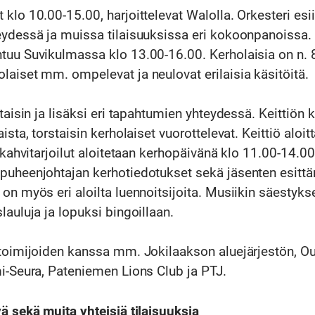
klo 10.00-15.00, harjoittelevat Walolla. Orkesteri es
eydessä ja muissa tilaisuuksissa eri kokoonpanoissa.
tuu Suvikulmassa klo 13.00-16.00. Kerholaisia on n. 
aiset mm. ompelevat ja neulovat erilaisia käsitöitä.
staisin ja lisäksi eri tapahtumien yhteydessä. Keittiön
ista, torstaisin kerholaiset vuorottelevat. Keittiö aloit
 kahvitarjoilut aloitetaan kerhopäivänä klo 11.00-14.00
puheenjohtajan kerhotiedotukset sekä jäsenten esitt
on myös eri aloilta luennoitsijoita. Musiikin säestykse
lauluja ja lopuksi bingoillaan.
stoimijoiden kanssa mm. Jokilaakson aluejärjestön, O
i-Seura, Pateniemen Lions Club ja PTJ.
ä sekä muita yhteisiä tilaisuuksia