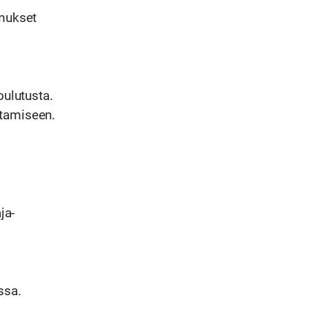
omukset
oulutusta.
stamiseen.
ja-
ssa.