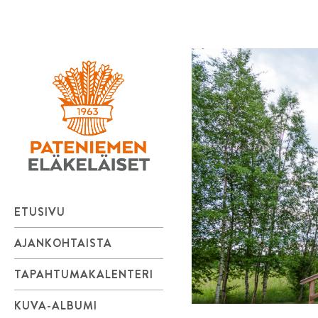
Pateniemen
Skip
to
Eläkeläiset
content
ry
ETUSIVU
AJANKOHTAISTA
TAPAHTUMAKALENTERI
KUVA-ALBUMI