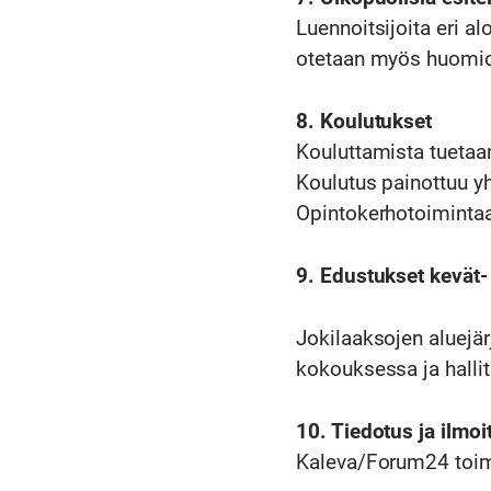
Luennoitsijoita eri a
otetaan myös huomioo
8. Koulutukset
Kouluttamista tuetaan
Koulutus painottuu y
Opintokerhotoimintaa 
9. Edustukset kevät-
Jokilaaksojen aluejärj
kokouksessa ja halli
10. Tiedotus ja ilmoi
Kaleva/Forum24 toimi