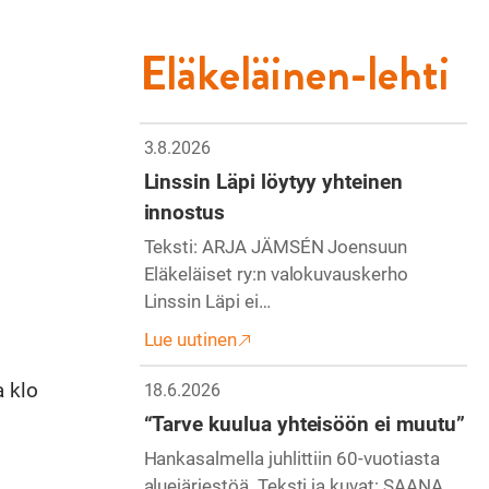
Eläkeläinen-lehti
3.8.2026
Linssin Läpi löytyy yhteinen
innostus
Teksti: ARJA JÄMSÉN Joensuun
Eläkeläiset ry:n valokuvauskerho
Linssin Läpi ei…
Lue uutinen
a klo
18.6.2026
“Tarve kuulua yhteisöön ei muutu”
Hankasalmella juhlittiin 60-vuotiasta
aluejärjestöä. Teksti ja kuvat: SAANA