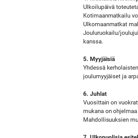
Ulkoilupäivä toteutet
Kotimaanmatkailu voi
Ulkomaanmatkat mahd
Jouluruokailu/jouluju
kanssa.
5. Myyjäisiä
Yhdessä kerholaisten
joulumyyjäiset ja arpa
6. Juhlat
Vuosittain on vuokrat
mukana on ohjelmaa ja
Mahdollisuuksien muk
7. Ulkopuolisia esite