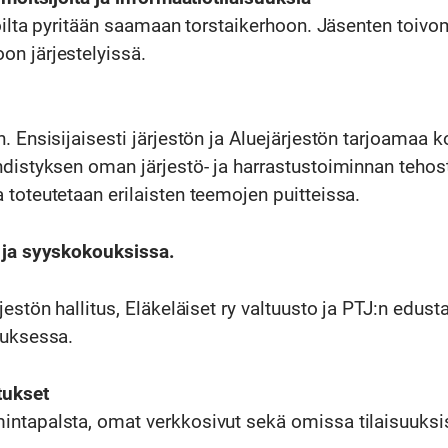
loilta pyritään saamaan torstaikerhoon. Jäsenten toiv
n järjestelyissä.
. Ensisijaisesti järjestön ja Aluejärjestön tarjoamaa k
hdistyksen oman järjestö- ja harrastustoiminnan teho
toteutetaan erilaisten teemojen puitteissa.
 ja syyskokouksissa.
estön hallitus, Eläkeläiset ry valtuusto ja PTJ:n edusta
tuksessa.
tukset
ntapalsta, omat verkkosivut sekä omissa tilaisuuksi