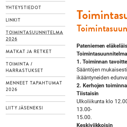
YHTEYSTIEDOT
Toimintas
LINKIT
Toimintasuu
TOIMINTASUUNNITELMA
2026
Pateniemen eläkeläis
MATKAT JA RETKET
Toimintasuunnitelma
1. Toiminnan tavoitte
TOIMINTA /
Sääntöjen mukaisesti
HARRASTUKSET
ikääntyneiden edunva
MENNEET TAPAHTUMAT
2. Kerhojen toiminna
2026
Tiistaisin
Ulkoliikunta klo 12.0
LIITY JÄSENEKSI
13.00-
15.00.
Keskiviikkoisin