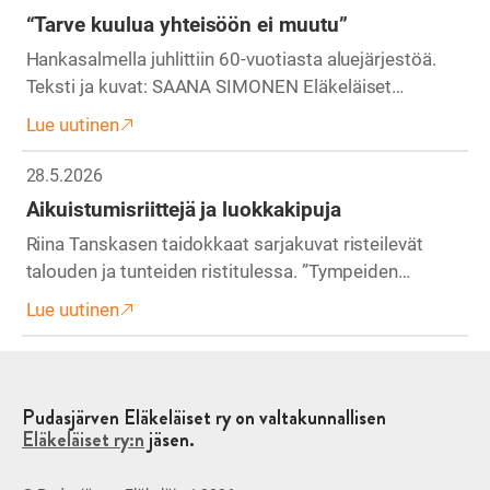
“Tarve kuulua yhteisöön ei muutu”
Hankasalmella juhlittiin 60-vuotiasta aluejärjestöä.
Teksti ja kuvat: SAANA SIMONEN Eläkeläiset…
Lue uutinen
28.5.2026
Aikuistumisriittejä ja luokkakipuja
Riina Tanskasen taidokkaat sarjakuvat risteilevät
talouden ja tunteiden ristitulessa. ”Tympeiden…
Lue uutinen
Pudasjärven Eläkeläiset ry on valtakunnallisen
Eläkeläiset ry:n
jäsen.