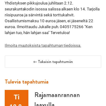
Yhdistyksen pikkujoulua juhlitaan 2.12.
seurakuntakodin isossa salissa alkaen klo 14. Tarjolla
riisipuuroa ja särvintä sekä torttukahvit.
Osallistumismaksu 10 euroa jäsen, ei jäseneltä 22
euroa. Ilmoittaudu Jukalle puh. 0405175266 "Ken
lahjan tuo, hän lahjan saa" Tervetuloa!
Ilmoita muutoksista tapahtuman tiedoissa.
← Takaisin tapahtumiin
Tulevia tapahtumia
Rajamaanrannan
Ti
laavulla