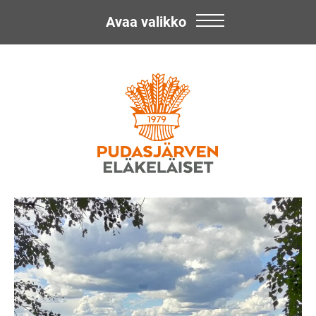
Avaa valikko
Skip
Pudasjärven
to
content
Eläkeläiset
ry