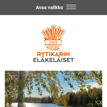
Avaa valikko
Skip
Rytikarin
to
content
Eläkeläiset
ry