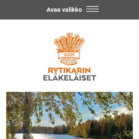
Avaa valikko
Skip
Rytikarin
to
content
Eläkeläiset
ry