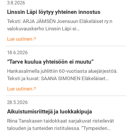
3.8.2026
Linssin Läpi löytyy yhteinen innostus
Teksti: ARJA JÄMSÉN Joensuun Eläkeläiset ry:n
valokuvauskerho Linssin Läpi ei…
Lue uutinen
18.6.2026
“Tarve kuulua yhteisöön ei muutu”
Hankasalmella juhlittiin 60-vuotiasta aluejärjestöä.
Teksti ja kuvat: SAANA SIMONEN Eläkeläiset…
Lue uutinen
28.5.2026
Aikuistumisriittejä ja luokkakipuja
Riina Tanskasen taidokkaat sarjakuvat risteilevät
talouden ja tunteiden ristitulessa. ”Tympeiden…