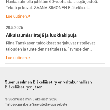
Hankasalmella juhlittiin 60-vuotiasta aluejärjestöä.
Teksti ja kuvat: SAANA SIMONEN Eläkeläiset…
Lue uutinen
28.5.2026
Aikuistumisriittejä ja luokkakipuja
Riina Tanskasen taidokkaat sarjakuvat risteilevät
talouden ja tunteiden ristitulessa. ”Tympeiden…
Lue uutinen
Suomussalmen Eläkeläiset ry on valtakunnallisen
Eläkeläiset ry:n
jäsen.
© Suomussalmen Eläkeläiset 2026
Tietosuojaseloste
Saavutettavuusseloste