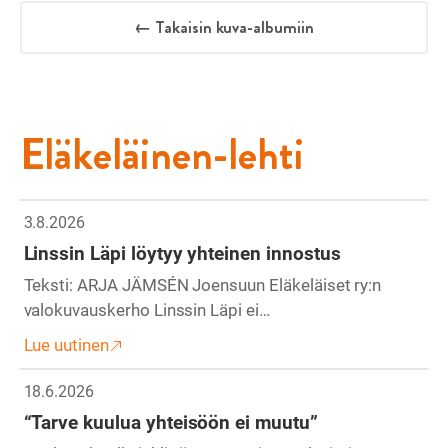
← Takaisin kuva-albumiin
Eläkeläinen-lehti
3.8.2026
Linssin Läpi löytyy yhteinen innostus
Teksti: ARJA JÄMSÉN Joensuun Eläkeläiset ry:n
valokuvauskerho Linssin Läpi ei…
Lue uutinen
18.6.2026
“Tarve kuulua yhteisöön ei muutu”