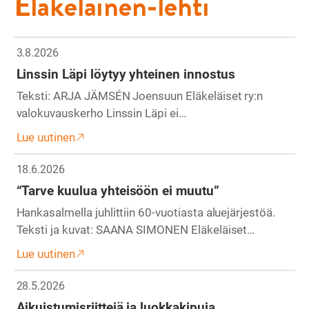
Eläkeläinen-lehti
3.8.2026
Linssin Läpi löytyy yhteinen innostus
Teksti: ARJA JÄMSÉN Joensuun Eläkeläiset ry:n
valokuvauskerho Linssin Läpi ei…
Lue uutinen
18.6.2026
“Tarve kuulua yhteisöön ei muutu”
Hankasalmella juhlittiin 60-vuotiasta aluejärjestöä.
Teksti ja kuvat: SAANA SIMONEN Eläkeläiset…
Lue uutinen
28.5.2026
Aikuistumisriittejä ja luokkakipuja