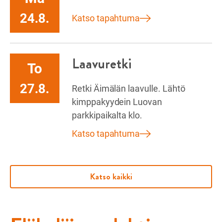
24.8.
Katso tapahtuma
Laavuretki
To
27.8.
Retki Äimälän laavulle. Lähtö
kimppakyydein Luovan
parkkipaikalta klo.
Katso tapahtuma
Katso kaikki