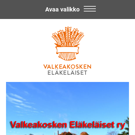
Avaa valikko
Skip
Valkeakosken
to
content
Eläkeläiset
ry
VALKEAKOSKEN
ELÄKELÄISET