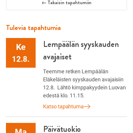
← Takaisin tapahtumiin
Tulevia tapahtumia
Lempäälän syyskauden
Ke
avajaiset
12.8.
Teemme retken Lempäälän
Eläkeläisten syyskauden avajaisiin
12.8. Lähtö kimppakyydein Luovan
edestä klo. 11.15.
Katso tapahtuma
Päivätuokio
Ma