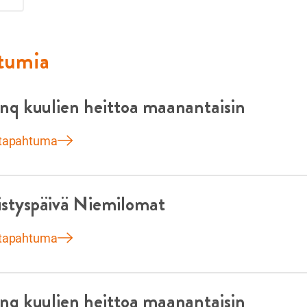
htumia
nq kuulien heittoa maanantaisin
 tapahtuma
istyspäivä Niemilomat
 tapahtuma
nq kuulien heittoa maanantaisin