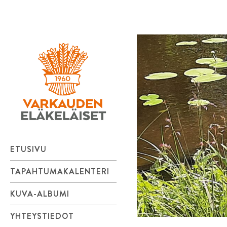
Varkauden
Skip
to
Eläkeläiset
content
ry
ETUSIVU
TAPAHTUMAKALENTERI
KUVA-ALBUMI
YHTEYSTIEDOT