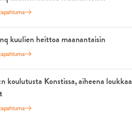
 tapahtuma
nq kuulien heittoa maanantaisin
 tapahtuma
n koulutusta Konstissa, aiheena loukkaa
t
 tapahtuma