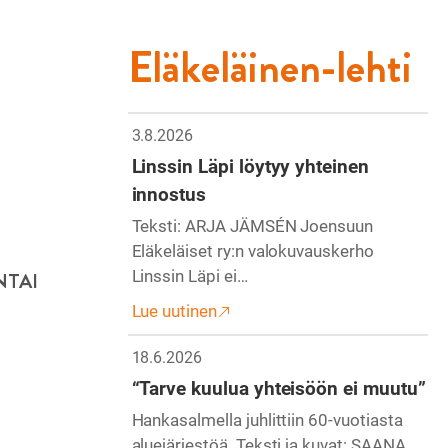
Eläkeläinen-lehti
3.8.2026
Linssin Läpi löytyy yhteinen
innostus
Teksti: ARJA JÄMSÉN Joensuun
Eläkeläiset ry:n valokuvauskerho
Linssin Läpi ei…
NTAI
Lue uutinen
18.6.2026
“Tarve kuulua yhteisöön ei muutu”
Hankasalmella juhlittiin 60-vuotiasta
aluejärjestöä. Teksti ja kuvat: SAANA