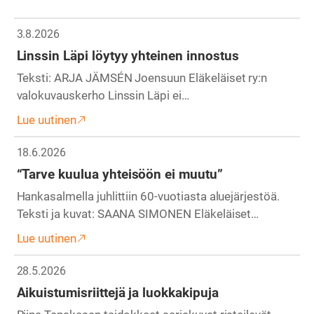
3.8.2026
Linssin Läpi löytyy yhteinen innostus
Teksti: ARJA JÄMSÉN Joensuun Eläkeläiset ry:n
valokuvauskerho Linssin Läpi ei…
Lue uutinen
18.6.2026
“Tarve kuulua yhteisöön ei muutu”
Hankasalmella juhlittiin 60-vuotiasta aluejärjestöä.
Teksti ja kuvat: SAANA SIMONEN Eläkeläiset…
Lue uutinen
28.5.2026
Aikuistumisriittejä ja luokkakipuja