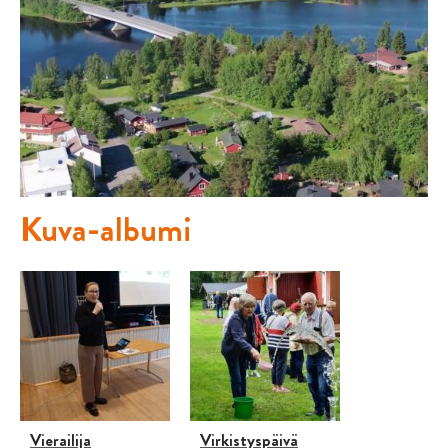
Kuva-albumi
Vierailija
Virkistyspäivä