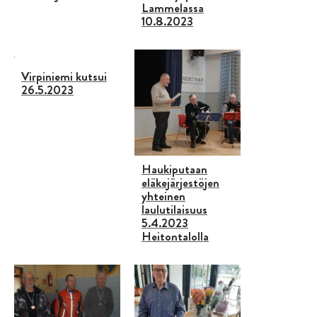
Lammelassa
10.8.2023
Virpiniemi kutsui
26.5.2023
Haukiputaan
eläkejärjestöjen
yhteinen
laulutilaisuus
5.4.2023
Heitontalolla