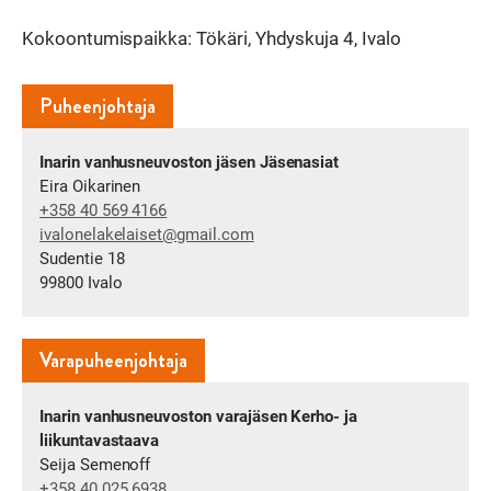
Kokoontumispaikka: Tökäri, Yhdyskuja 4, Ivalo
Puheenjohtaja
Inarin vanhusneuvoston jäsen Jäsenasiat
Eira Oikarinen
+358 40 569 4166
ivalonelakelaiset​@gmail.com
Sudentie 18
99800 Ivalo
Varapuheenjohtaja
Inarin vanhusneuvoston varajäsen Kerho- ja
liikuntavastaava
Seija Semenoff
+358 40 025 6938