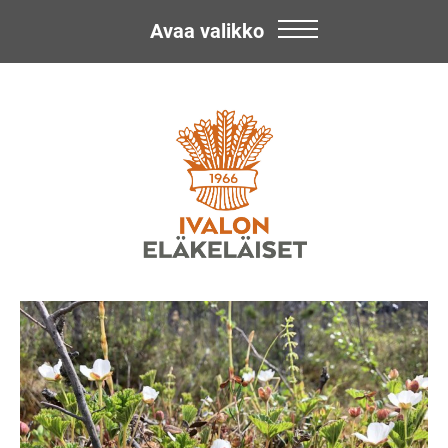
Avaa valikko
Skip
Ivalon
to
content
Eläkeläiset
ry