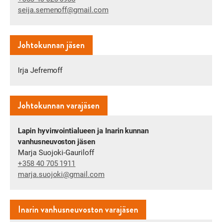
seija.semenoff​@gmail.com
Johtokunnan jäsen
Irja Jefremoff
Johtokunnan varajäsen
Lapin hyvinvointialueen ja Inarin kunnan
vanhusneuvoston jäsen
Marja Suojoki-Gauriloff
+358 40 705 1911
marja.suojoki​@gmail.com
Inarin vanhusneuvoston varajäsen