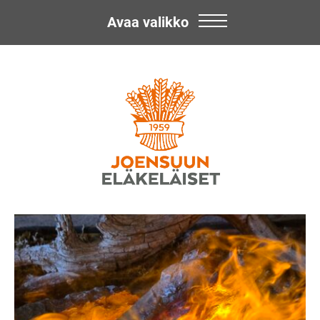
Avaa valikko
Skip
Joensuun
to
content
Eläkeläiset
ry