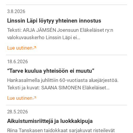
3.8.2026
Linssin Läpi löytyy yhteinen innostus
Teksti: ARJA JÄMSÉN Joensuun Eläkeläiset ry:n
valokuvauskerho Linssin Läpi ei…
Lue uutinen
18.6.2026
“Tarve kuulua yhteisöön ei muutu”
Hankasalmella juhlittiin 60-vuotiasta aluejärjestöä.
Teksti ja kuvat: SAANA SIMONEN Eläkeläiset…
Lue uutinen
28.5.2026
Aikuistumisriittejä ja luokkakipuja
Riina Tanskasen taidokkaat sarjakuvat risteilevät