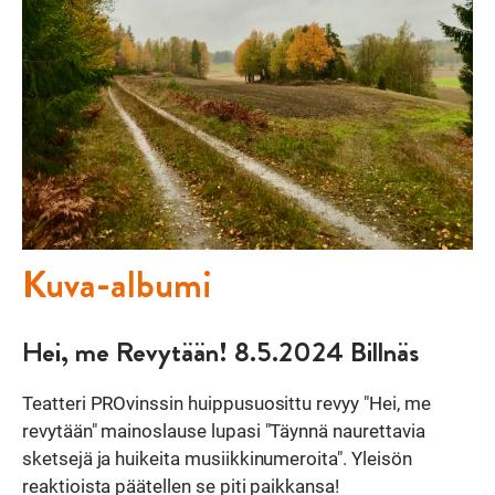
Kuva-albumi
Hei, me Revytään! 8.5.2024 Billnäs
Teatteri PROvinssin huippusuosittu revyy "Hei, me
revytään" mainoslause lupasi "Täynnä naurettavia
sketsejä ja huikeita musiikkinumeroita". Yleisön
reaktioista päätellen se piti paikkansa!