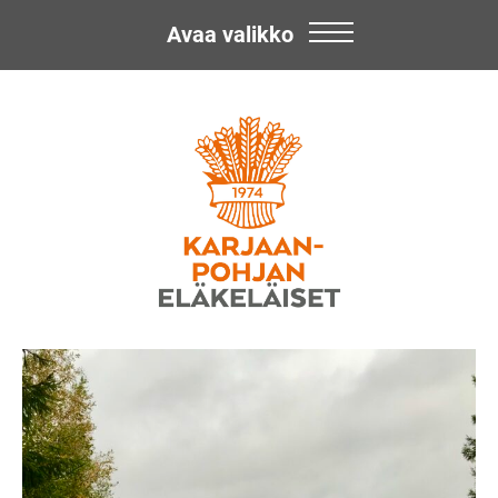
Avaa valikko
Skip
Karjaan-
to
content
Pohjan
Eläkeläiset
ry