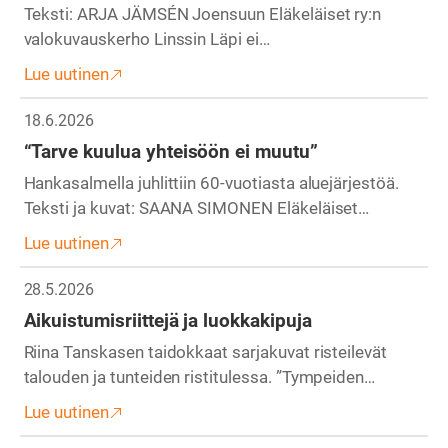
Teksti: ARJA JÄMSÉN Joensuun Eläkeläiset ry:n
valokuvauskerho Linssin Läpi ei…
Lue uutinen
18.6.2026
“Tarve kuulua yhteisöön ei muutu”
Hankasalmella juhlittiin 60-vuotiasta aluejärjestöä.
Teksti ja kuvat: SAANA SIMONEN Eläkeläiset…
Lue uutinen
28.5.2026
Aikuistumisriittejä ja luokkakipuja
Riina Tanskasen taidokkaat sarjakuvat risteilevät
talouden ja tunteiden ristitulessa. ”Tympeiden…
Lue uutinen