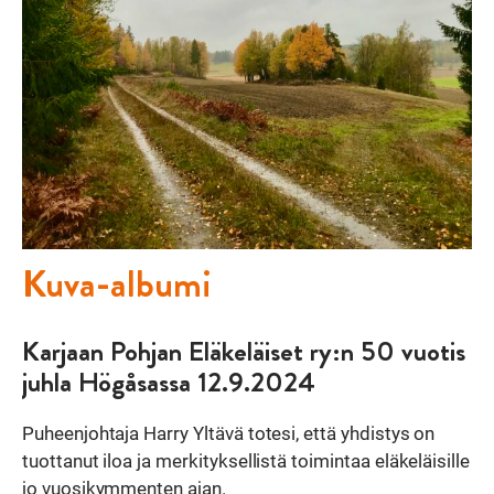
Kuva-albumi
Karjaan Pohjan Eläkeläiset ry:n 50 vuotis
juhla Högåsassa 12.9.2024
Puheenjohtaja Harry Yltävä totesi, että yhdistys on
tuottanut iloa ja merkityksellistä toimintaa eläkeläisille
jo vuosikymmenten ajan.