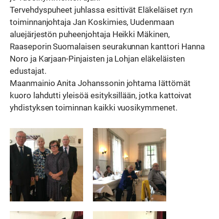
Tervehdyspuheet juhlassa esittivät Eläkeläiset ry:n
toiminnanjohtaja Jan Koskimies, Uudenmaan
aluejärjestön puheenjohtaja Heikki Mäkinen,
Raaseporin Suomalaisen seurakunnan kanttori Hanna
Noro ja Karjaan-Pinjaisten ja Lohjan eläkeläisten
edustajat.
Maanmainio Anita Johanssonin johtama Iättömät
kuoro lahdutti yleisöä esityksillään, jotka kattoivat
yhdistyksen toiminnan kaikki vuosikymmenet.