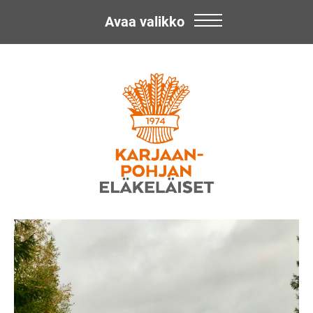
Avaa valikko
Skip
Karjaan-
to
content
Pohjan
Eläkeläiset
ry