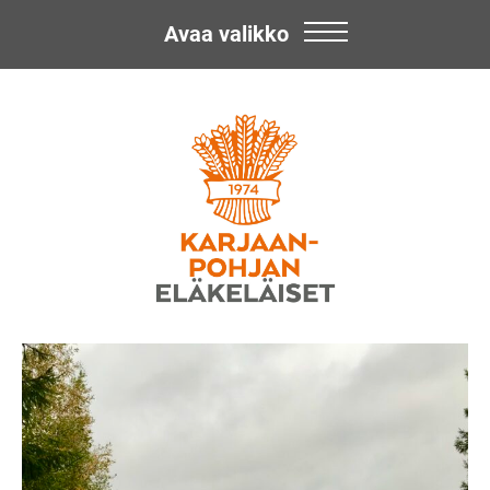
Avaa valikko
Skip
Karjaan-
to
content
Pohjan
Eläkeläiset
ry