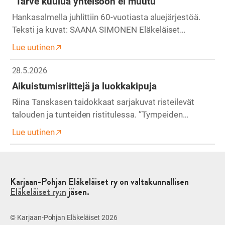
“Tarve kuulua yhteisöön ei muutu”
Hankasalmella juhlittiin 60-vuotiasta aluejärjestöä.
Teksti ja kuvat: SAANA SIMONEN Eläkeläiset…
Lue uutinen
28.5.2026
Aikuistumisriittejä ja luokkakipuja
Riina Tanskasen taidokkaat sarjakuvat risteilevät
talouden ja tunteiden ristitulessa. ”Tympeiden…
Lue uutinen
Karjaan-Pohjan Eläkeläiset ry on valtakunnallisen
Eläkeläiset ry:n
jäsen.
© Karjaan-Pohjan Eläkeläiset 2026