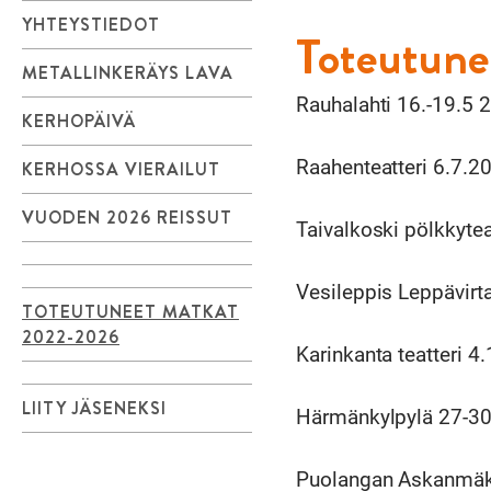
YHTEYSTIEDOT
Toteutun
METALLINKERÄYS LAVA
Rauhalahti 16.-19.5 
KERHOPÄIVÄ
Raahenteatteri 6.7.2
KERHOSSA VIERAILUT
VUODEN 2026 REISSUT
Taivalkoski pölkkyte
Vesileppis Leppävirt
TOTEUTUNEET MATKAT
2022-2026
Karinkanta teatteri 
LIITY JÄSENEKSI
Härmänkylpylä 27-30
Puolangan Askanmäki