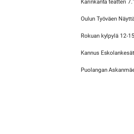
Karinkanta teatteri 
Oulun Työväen Näytt
Rokuan kylpylä 12-1
Kannus Eskolankesät
Puolangan Askanmäen