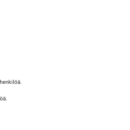
henkilöä.
öä.