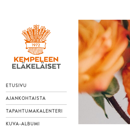
Kempeleen
Skip
to
Eläkeläiset
content
ry
ETUSIVU
AJANKOHTAISTA
TAPAHTUMAKALENTERI
KUVA-ALBUMI