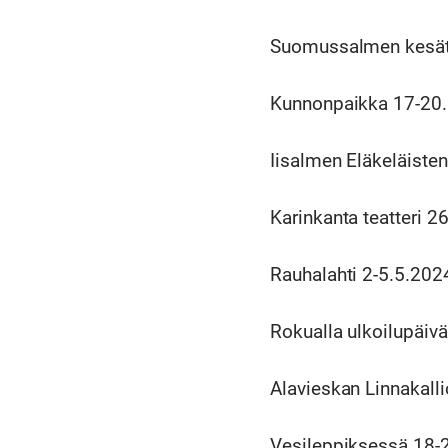
Suomussalmen kesäte
Kunnonpaikka 17-20.
Iisalmen Eläkeläiste
Karinkanta teatteri 
Rauhalahti 2-5.5.202
Rokualla ulkoilupäiv
Alavieskan Linnakall
Vesileppiksessä 18-