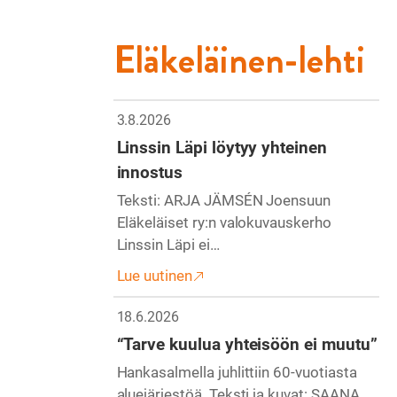
Eläkeläinen-lehti
3.8.2026
Linssin Läpi löytyy yhteinen
innostus
Teksti: ARJA JÄMSÉN Joensuun
Eläkeläiset ry:n valokuvauskerho
Linssin Läpi ei…
Lue uutinen
18.6.2026
“Tarve kuulua yhteisöön ei muutu”
Hankasalmella juhlittiin 60-vuotiasta
aluejärjestöä. Teksti ja kuvat: SAANA