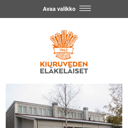
Avaa valikko
Skip
Kiuruveden
to
content
Eläkeläiset
ry