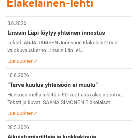
Eläkeläinen-lehti
3.8.2026
Linssin Läpi löytyy yhteinen innostus
Teksti: ARJA JÄMSÉN Joensuun Eläkeläiset ry:n
valokuvauskerho Linssin Läpi ei…
Lue uutinen
18.6.2026
“Tarve kuulua yhteisöön ei muutu”
Hankasalmella juhlittiin 60-vuotiasta aluejärjestöä.
Teksti ja kuvat: SAANA SIMONEN Eläkeläiset…
Lue uutinen
28.5.2026
Aikuistumisriittejä ja luokkakipuja