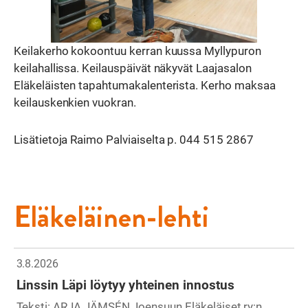
Keilakerho kokoontuu kerran kuussa Myllypuron
keilahallissa. Keilauspäivät näkyvät Laajasalon
Eläkeläisten tapahtumakalenterista. Kerho maksaa
keilauskenkien vuokran.
Lisätietoja Raimo Palviaiselta p. 044 515 2867
Eläkeläinen-lehti
3.8.2026
Linssin Läpi löytyy yhteinen innostus
Teksti: ARJA JÄMSÉN Joensuun Eläkeläiset ry:n