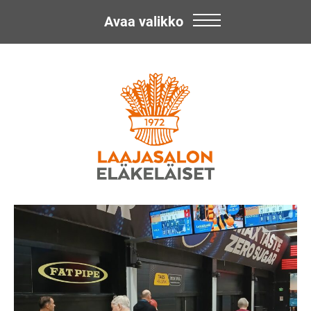
Avaa valikko
Skip
Laajasalon
to
content
Eläkeläiset
ry