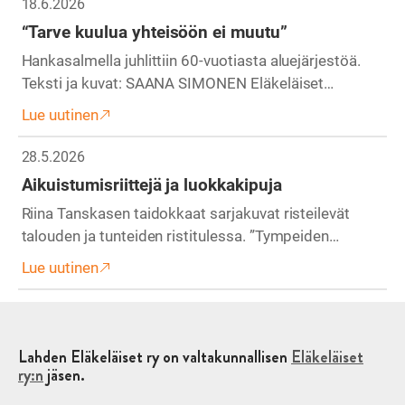
18.6.2026
“Tarve kuulua yhteisöön ei muutu”
Hankasalmella juhlittiin 60-vuotiasta aluejärjestöä.
Teksti ja kuvat: SAANA SIMONEN Eläkeläiset…
Lue uutinen
28.5.2026
Aikuistumisriittejä ja luokkakipuja
Riina Tanskasen taidokkaat sarjakuvat risteilevät
talouden ja tunteiden ristitulessa. ”Tympeiden…
Lue uutinen
Lahden Eläkeläiset ry on valtakunnallisen
Eläkeläiset
ry:n
jäsen.