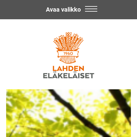
Avaa valikko
Skip
Lahden
to
content
Eläkeläiset
ry
Lahden
Eläkeläiset
ry:n
toiminnasta.