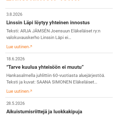
3.8.2026
Linssin Läpi löytyy yhteinen innostus
Teksti: ARJA JÄMSÉN Joensuun Eläkeläiset ry:n
valokuvauskerho Linssin Läpi ei…
Lue uutinen
18.6.2026
“Tarve kuulua yhteisöön ei muutu”
Hankasalmella juhlittiin 60-vuotiasta aluejärjestöä.
Teksti ja kuvat: SAANA SIMONEN Eläkeläiset…
Lue uutinen
28.5.2026
Aikuistumisriittejä ja luokkakipuja