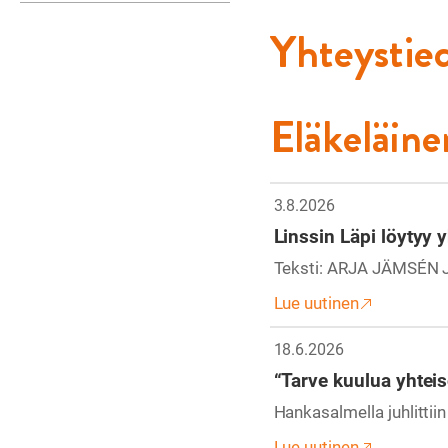
Yhteystie
Eläkeläine
3.8.2026
Linssin Läpi löytyy 
Teksti: ARJA JÄMSÉN Jo
Lue uutinen
18.6.2026
“Tarve kuulua yhtei
Hankasalmella juhlittii
Lue uutinen