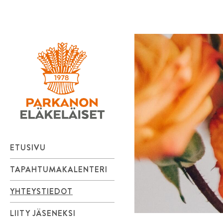
Parkanon
Skip
to
Eläkeläiset
content
ry
ETUSIVU
TAPAHTUMAKALENTERI
YHTEYSTIEDOT
LIITY JÄSENEKSI