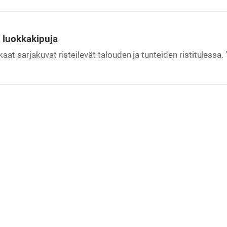
a luokkakipuja
aat sarjakuvat risteilevät talouden ja tunteiden ristituless