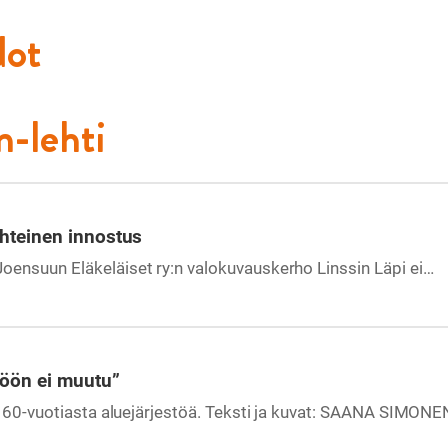
dot
n-lehti
yhteinen innostus
ensuun Eläkeläiset ry:n valokuvauskerho Linssin Läpi ei…
söön ei muutu”
n 60-vuotiasta aluejärjestöä. Teksti ja kuvat: SAANA SIMONE