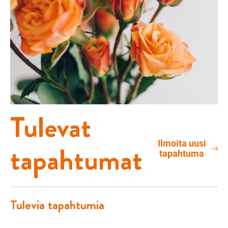
Tulevat
Ilmoita uusi
tapahtumat
tapahtuma
Tulevia tapahtumia