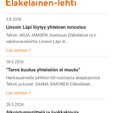
Eläkeläinen-lehti
3.8.2026
Linssin Läpi löytyy yhteinen innostus
Teksti: ARJA JÄMSÉN Joensuun Eläkeläiset ry:n
valokuvauskerho Linssin Läpi ei…
Lue uutinen
18.6.2026
“Tarve kuulua yhteisöön ei muutu”
Hankasalmella juhlittiin 60-vuotiasta aluejärjestöä.
Teksti ja kuvat: SAANA SIMONEN Eläkeläiset…
Lue uutinen
28.5.2026
Aikuistumisriittejä ja luokkakipuja