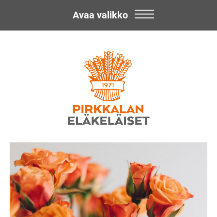
Avaa valikko
Skip
Pirkkalan
to
content
Eläkeläiset
ry