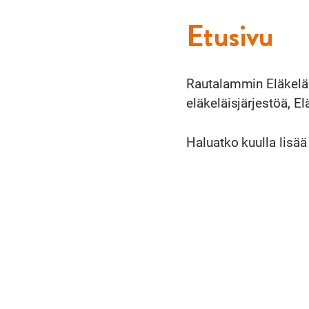
Etusivu
Rautalammin Eläkeläi
eläkeläisjärjestöä, Elä
Haluatko kuulla lisä