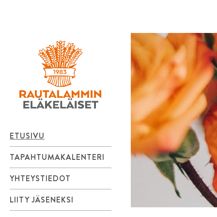
Rautalammin
Skip
to
Eläkeläiset
content
ry
ETUSIVU
TAPAHTUMAKALENTERI
YHTEYSTIEDOT
LIITY JÄSENEKSI