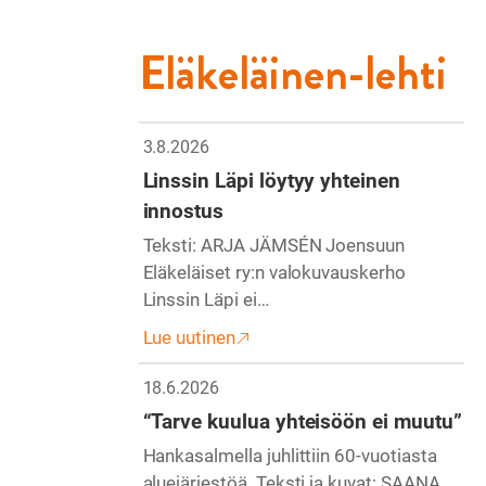
Eläkeläinen-lehti
3.8.2026
Linssin Läpi löytyy yhteinen
innostus
Teksti: ARJA JÄMSÉN Joensuun
Eläkeläiset ry:n valokuvauskerho
Linssin Läpi ei…
Lue uutinen
18.6.2026
“Tarve kuulua yhteisöön ei muutu”
Hankasalmella juhlittiin 60-vuotiasta
aluejärjestöä. Teksti ja kuvat: SAANA