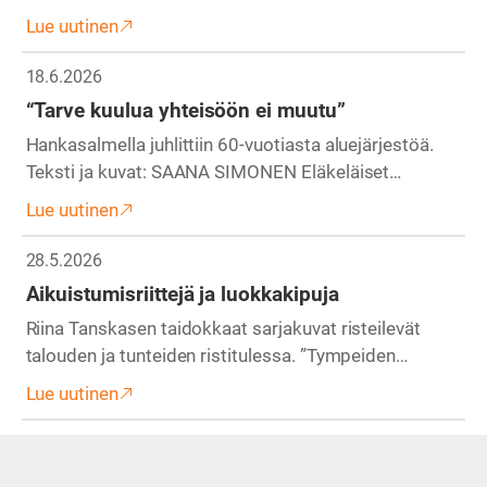
Lue uutinen
18.6.2026
“Tarve kuulua yhteisöön ei muutu”
Hankasalmella juhlittiin 60-vuotiasta aluejärjestöä.
Teksti ja kuvat: SAANA SIMONEN Eläkeläiset…
Lue uutinen
28.5.2026
Aikuistumisriittejä ja luokkakipuja
Riina Tanskasen taidokkaat sarjakuvat risteilevät
talouden ja tunteiden ristitulessa. ”Tympeiden…
Lue uutinen