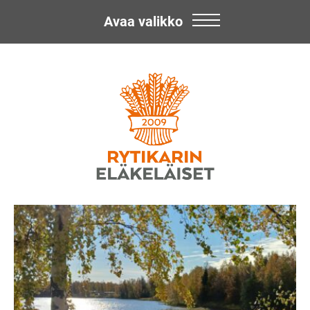
Avaa valikko
Skip
Rytikarin
to
content
Eläkeläiset
ry