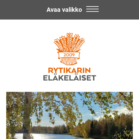
Avaa valikko
Skip
Rytikarin
to
content
Eläkeläiset
ry