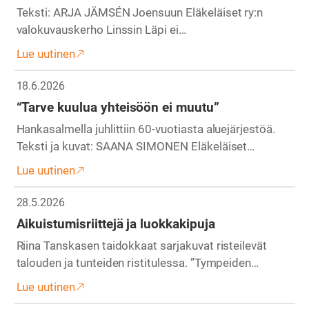
Teksti: ARJA JÄMSÉN Joensuun Eläkeläiset ry:n
valokuvauskerho Linssin Läpi ei…
Lue uutinen
18.6.2026
“Tarve kuulua yhteisöön ei muutu”
Hankasalmella juhlittiin 60-vuotiasta aluejärjestöä.
Teksti ja kuvat: SAANA SIMONEN Eläkeläiset…
Lue uutinen
28.5.2026
Aikuistumisriittejä ja luokkakipuja
Riina Tanskasen taidokkaat sarjakuvat risteilevät
talouden ja tunteiden ristitulessa. ”Tympeiden…
Lue uutinen