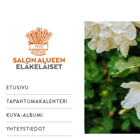
Salon
Skip
to
Alueen
content
Eläkeläiset
ry
ETUSIVU
TAPAHTUMAKALENTERI
KUVA-ALBUMI
YHTEYSTIEDOT