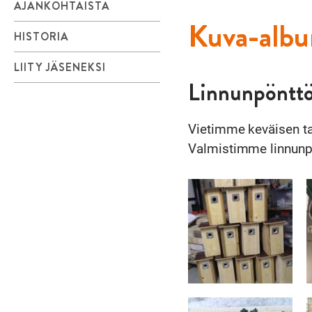
AJANKOHTAISTA
Kuva-alb
HISTORIA
LIITY JÄSENEKSI
Linnunpönttö
Vietimme keväisen ta
Valmistimme linnunp