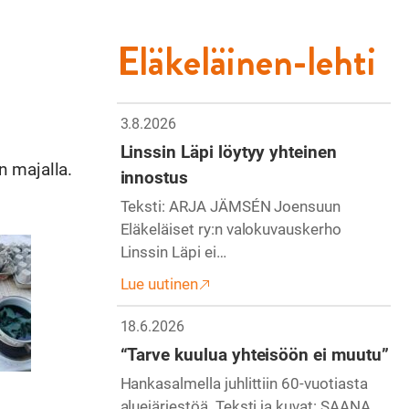
Eläkeläinen-lehti
3.8.2026
Linssin Läpi löytyy yhteinen
n majalla.
innostus
Teksti: ARJA JÄMSÉN Joensuun
Eläkeläiset ry:n valokuvauskerho
Linssin Läpi ei…
Lue uutinen
18.6.2026
“Tarve kuulua yhteisöön ei muutu”
Hankasalmella juhlittiin 60-vuotiasta
aluejärjestöä. Teksti ja kuvat: SAANA