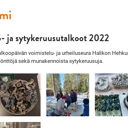
umi
- ja sytykeruusutalkoot 2022
lkoopäivän voimistelu- ja urheiluseura Halikon Hehku
önttöjä sekä munakennoista sytykeruusuja.