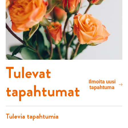
Tulevat
Ilmoita uusi
tapahtumat
tapahtuma
Tulevia tapahtumia