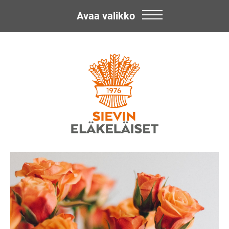
Avaa valikko
Skip
Sievin
to
content
Eläkeläiset
ry