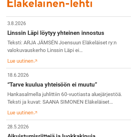
Eläkeläinen-lehti
3.8.2026
Linssin Läpi löytyy yhteinen innostus
Teksti: ARJA JÄMSÉN Joensuun Eläkeläiset ry:n
valokuvauskerho Linssin Läpi ei…
Lue uutinen
18.6.2026
“Tarve kuulua yhteisöön ei muutu”
Hankasalmella juhlittiin 60-vuotiasta aluejärjestöä.
Teksti ja kuvat: SAANA SIMONEN Eläkeläiset…
Lue uutinen
28.5.2026
Aikuistumisriittejä ja luokkakipuja