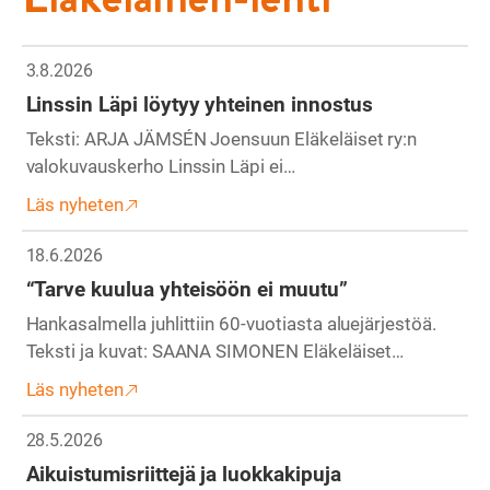
3.8.2026
Linssin Läpi löytyy yhteinen innostus
Teksti: ARJA JÄMSÉN Joensuun Eläkeläiset ry:n
valokuvauskerho Linssin Läpi ei…
Läs nyheten
18.6.2026
“Tarve kuulua yhteisöön ei muutu”
Hankasalmella juhlittiin 60-vuotiasta aluejärjestöä.
Teksti ja kuvat: SAANA SIMONEN Eläkeläiset…
Läs nyheten
28.5.2026
Aikuistumisriittejä ja luokkakipuja