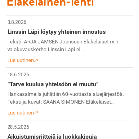
Eläkeläinen-lehti
3.8.2026
Linssin Läpi löytyy yhteinen innostus
Teksti: ARJA JÄMSÉN Joensuun Eläkeläiset ry:n
valokuvauskerho Linssin Läpi ei…
Lue uutinen
18.6.2026
“Tarve kuulua yhteisöön ei muutu”
Hankasalmella juhlittiin 60-vuotiasta aluejärjestöä.
Teksti ja kuvat: SAANA SIMONEN Eläkeläiset…
Lue uutinen
28.5.2026
Aikuistumisriittejä ja luokkakipuja